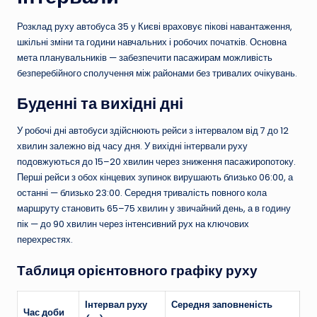
Розклад руху автобуса 35 у Києві враховує пікові навантаження,
шкільні зміни та години навчальних і робочих початків. Основна
мета планувальників — забезпечити пасажирам можливість
безперебійного сполучення між районами без тривалих очікувань.
Буденні та вихідні дні
У робочі дні автобуси здійснюють рейси з інтервалом від 7 до 12
хвилин залежно від часу дня. У вихідні інтервали руху
подовжуються до 15–20 хвилин через зниження пасажиропотоку.
Перші рейси з обох кінцевих зупинок вирушають близько 06:00, а
останні — близько 23:00. Середня тривалість повного кола
маршруту становить 65–75 хвилин у звичайний день, а в годину
пік — до 90 хвилин через інтенсивний рух на ключових
перехрестях.
Таблиця орієнтовного графіку руху
Інтервал руху
Середня заповненість
Час доби