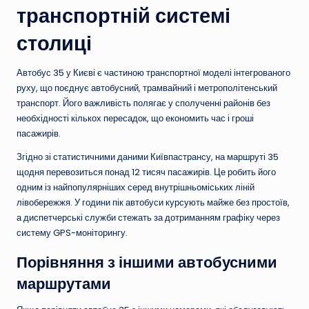
транспортній системі
столиці
Автобус 35 у Києві є частиною транспортної моделі інтегрованого
руху, що поєднує автобусний, трамвайний і метрополітенський
транспорт. Його важливість полягає у сполученні районів без
необхідності кількох пересадок, що економить час і гроші
пасажирів.
Згідно зі статистичними даними Київпастрансу, на маршруті 35
щодня перевозиться понад 12 тисяч пасажирів. Це робить його
одним із найпопулярніших серед внутрішньоміських ліній
лівобережжя. У години пік автобуси курсують майже без простоїв,
а диспетчерські служби стежать за дотриманням графіку через
систему GPS-моніторингу.
Порівняння з іншими автобусними
маршрутами