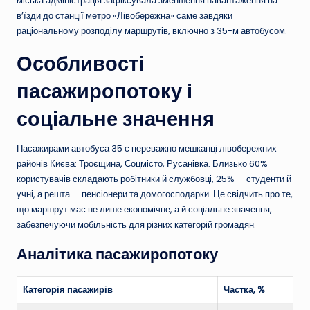
міська адміністрація зафіксувала зменшення навантаження на
в’їзди до станції метро «Лівобережна» саме завдяки
раціональному розподілу маршрутів, включно з 35-м автобусом.
Особливості
пасажиропотоку і
соціальне значення
Пасажирами автобуса 35 є переважно мешканці лівобережних
районів Києва: Троєщина, Соцмісто, Русанівка. Близько 60%
користувачів складають робітники й службовці, 25% — студенти й
учні, а решта — пенсіонери та домогосподарки. Це свідчить про те,
що маршрут має не лише економічне, а й соціальне значення,
забезпечуючи мобільність для різних категорій громадян.
Аналітика пасажиропотоку
Категорія пасажирів
Частка, %