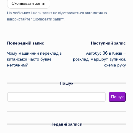
Скопіювати запит
На мобільних інколи запит не підставляється автоматично —
використайте “Скопіювати запит”.
Навігація
Попередній запис
Наступний запис
Чому машинний переклад з
Автобус 36 в Києві –
по
китайської часто буває
розклад, маршрут, зупинки,
неточним?
схема руху
запису
Пошук
Пошук
Недавні записи