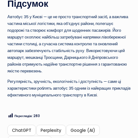
Підсумок
Автобус 35 у Києві — це не просто транспортний засіб, а важлива
частина міської логістики, яка об’єднує райони, полегшує
подорожі та створює комфорт для щоденних пасажирів. Його
маршрут охоплює найбільш затребувані напрямки лівобережної
частини столиці, а сучасна система контролю та оновлений
автопарк забезпечують стабільність руху. Використовуючи цей
маршрут, мешканці Троєщини, Дарницького й Дніпровського
районів отримують надійне транспортне рішення з гарантованою
якістю перевезень.
Регулярність, зручність, екологічність і доступність — саме ці
характеристики роблять автобус 35 одним із найкращих прикладів
ефективного муніципального транспорту в Києві.
Переглядів:
283
ChatGPT
Perplexity
Google (AI)