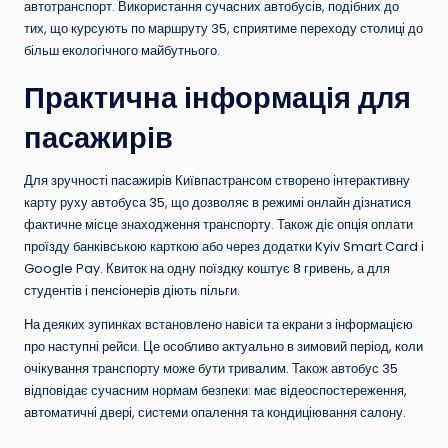
автотранспорт. Використання сучасних автобусів, подібних до
тих, що курсують по маршруту 35, сприятиме переходу столиці до
більш екологічного майбутнього.
Практична інформація для
пасажирів
Для зручності пасажирів Київпастрансом створено інтерактивну
карту руху автобуса 35, що дозволяє в режимі онлайн дізнатися
фактичне місце знаходження транспорту. Також діє опція оплати
проїзду банківською карткою або через додатки Kyiv Smart Card і
Google Pay. Квиток на одну поїздку коштує 8 гривень, а для
студентів і пенсіонерів діють пільги.
На деяких зупинках встановлено навіси та екрани з інформацією
про наступні рейси. Це особливо актуально в зимовий період, коли
очікування транспорту може бути тривалим. Також автобус 35
відповідає сучасним нормам безпеки: має відеоспостереження,
автоматичні двері, системи опалення та кондиціювання салону.