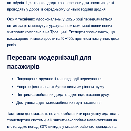
автобусів. Це створює додаткові переваги для пасажирів, які
проводять у дорозі в середньому близько години щодня.
Окрім технічних удосконалень, у 2025 році передбачається
оптимізація маршруту з урахуванням можливої появи нових
житлових комплексів на Троєщині. Експерти прогнозують, що
пасажиропотік може зрости на 10–15% протягом наступних двох
років.
Переваги модернізації для
пасажирів
Покращення зручності та швидкодії пересування.
Енергоефективні автобуси з низьким рівнем шуму.
Підтримка мобільних додатків для відстеження руху.
Доступність для маломобільних груп населення.
Такі зміни допомагають не лише збільшити пропускну здатність
транспортної системи, а й знизити екологічне навантаження на
місто, адже понад 30% викидів у міських районах припадає на