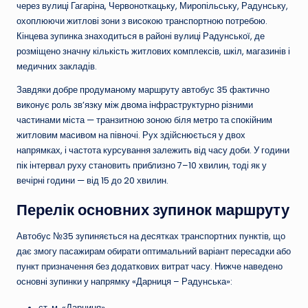
через вулиці Гагаріна, Червоноткацьку, Миропільську, Радунську,
охоплюючи житлові зони з високою транспортною потребою.
Кінцева зупинка знаходиться в районі вулиці Радунської, де
розміщено значну кількість житлових комплексів, шкіл, магазинів і
медичних закладів.
Завдяки добре продуманому маршруту автобус 35 фактично
виконує роль зв’язку між двома інфраструктурно різними
частинами міста — транзитною зоною біля метро та спокійним
житловим масивом на півночі. Рух здійснюється у двох
напрямках, і частота курсування залежить від часу доби. У години
пік інтервал руху становить приблизно 7–10 хвилин, тоді як у
вечірні години — від 15 до 20 хвилин.
Перелік основних зупинок маршруту
Автобус №35 зупиняється на десятках транспортних пунктів, що
дає змогу пасажирам обирати оптимальний варіант пересадки або
пункт призначення без додаткових витрат часу. Нижче наведено
основні зупинки у напрямку «Дарниця – Радунська»:
ст. м. «Дарниця»