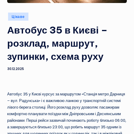
Опубліковано
Цікаве
у
Автобус 35 в Києві –
розклад, маршрут,
зупинки, схема руху
30.12.2025
Автобус 35 у Києві курсує за маршрутом «Станція метро Дарниця
– вул. Радунська» і є важливою ланкою у транспортній системі
лівого берега столиці. Його розклад руху дозволяє пасажирам
комфортно планувати поїздки між Дніпровським і Деснянським
районами. Перші рейси зазвичай починають роботу близько 06:00,
а завершуються близько 23:00, що робить маршрут 35 одним із
зручних для щоденних поїздок як у години пік, так і в міжпіковий