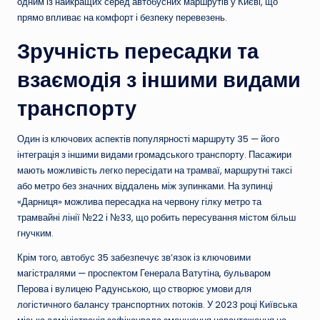
одним із найкращих серед автобусних маршрутів у Києві, що
прямо впливає на комфорт і безпеку перевезень.
Зручність пересадки та
взаємодія з іншими видами
транспорту
Один із ключових аспектів популярності маршруту 35 — його
інтеграція з іншими видами громадського транспорту. Пасажири
мають можливість легко пересідати на трамваї, маршрутні таксі
або метро без значних віддалень між зупинками. На зупинці
«Дарниця» можлива пересадка на червону гілку метро та
трамвайні лінії №22 і №33, що робить пересування містом більш
гнучким.
Крім того, автобус 35 забезпечує зв’язок із ключовими
магістралями — проспектом Генерала Ватутіна, бульваром
Перова і вулицею Радунською, що створює умови для
логістичного балансу транспортних потоків. У 2023 році Київська