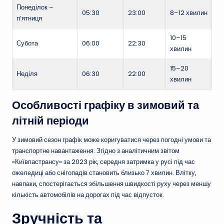
Понеділок –
05:30
23:00
8–12 хвилин
п’ятниця
10–15
Субота
06:00
22:30
хвилин
15–20
Неділя
06:30
22:00
хвилин
Особливості графіку в зимовий та
літній періоди
У зимовий сезон графік може коригуватися через погодні умови та
транспортне навантаження. Згідно з аналітичним звітом
«Київпастрансу» за 2023 рік, середня затримка у русі під час
ожеледиці або снігопадів становить близько 7 хвилин. Влітку,
навпаки, спостерігається збільшення швидкості руху через меншу
кількість автомобілів на дорогах під час відпусток.
Зручність та