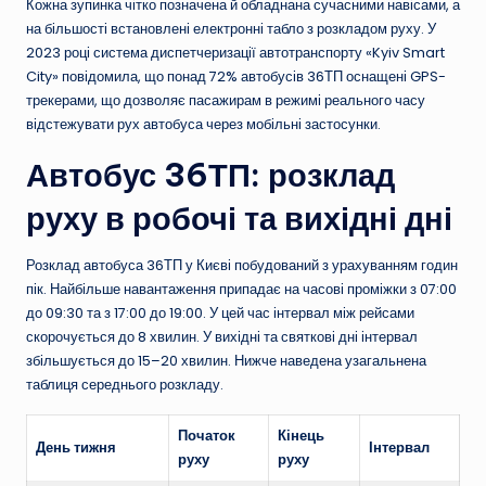
Кожна зупинка чітко позначена й обладнана сучасними навісами, а
на більшості встановлені електронні табло з розкладом руху. У
2023 році система диспетчеризації автотранспорту «Kyiv Smart
City» повідомила, що понад 72% автобусів 36ТП оснащені GPS-
трекерами, що дозволяє пасажирам в режимі реального часу
відстежувати рух автобуса через мобільні застосунки.
Автобус 36ТП: розклад
руху в робочі та вихідні дні
Розклад автобуса 36ТП у Києві побудований з урахуванням годин
пік. Найбільше навантаження припадає на часові проміжки з 07:00
до 09:30 та з 17:00 до 19:00. У цей час інтервал між рейсами
скорочується до 8 хвилин. У вихідні та святкові дні інтервал
збільшується до 15–20 хвилин. Нижче наведена узагальнена
таблиця середнього розкладу.
Початок
Кінець
День тижня
Інтервал
руху
руху