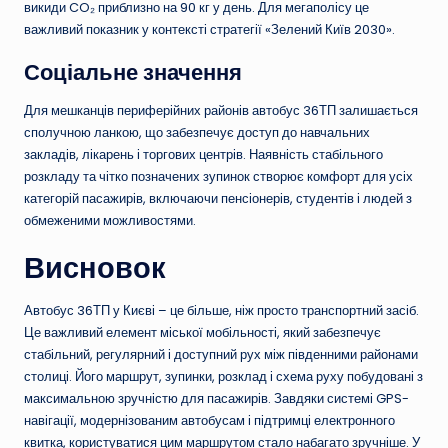
викиди CO₂ приблизно на 90 кг у день. Для мегаполісу це
важливий показник у контексті стратегії «Зелений Київ 2030».
Соціальне значення
Для мешканців периферійних районів автобус 36ТП залишається
сполучною ланкою, що забезпечує доступ до навчальних
закладів, лікарень і торгових центрів. Наявність стабільного
розкладу та чітко позначених зупинок створює комфорт для усіх
категорій пасажирів, включаючи пенсіонерів, студентів і людей з
обмеженими можливостями.
Висновок
Автобус 36ТП у Києві – це більше, ніж просто транспортний засіб.
Це важливий елемент міської мобільності, який забезпечує
стабільний, регулярний і доступний рух між південними районами
столиці. Його маршрут, зупинки, розклад і схема руху побудовані з
максимальною зручністю для пасажирів. Завдяки системі GPS-
навігації, модернізованим автобусам і підтримці електронного
квитка, користуватися цим маршрутом стало набагато зручніше. У