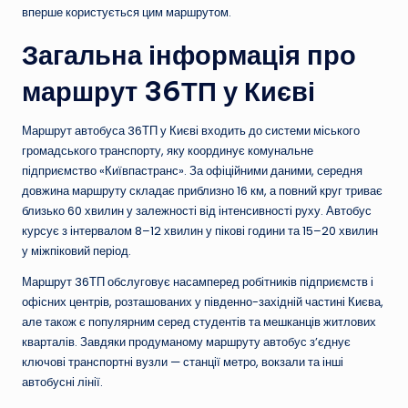
вперше користується цим маршрутом.
Загальна інформація про
маршрут 36ТП у Києві
Маршрут автобуса 36ТП у Києві входить до системи міського
громадського транспорту, яку координує комунальне
підприємство «Київпастранс». За офіційними даними, середня
довжина маршруту складає приблизно 16 км, а повний круг триває
близько 60 хвилин у залежності від інтенсивності руху. Автобус
курсує з інтервалом 8–12 хвилин у пікові години та 15–20 хвилин
у міжпіковий період.
Маршрут 36ТП обслуговує насамперед робітників підприємств і
офісних центрів, розташованих у південно-західній частині Києва,
але також є популярним серед студентів та мешканців житлових
кварталів. Завдяки продуманому маршруту автобус з’єднує
ключові транспортні вузли — станції метро, вокзали та інші
автобусні лінії.