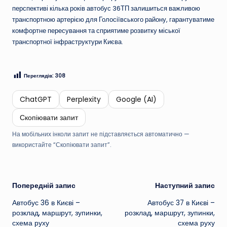
перспективі кілька років автобус 36ТП залишиться важливою
транспортною артерією для Голосіївського району, гарантуватиме
комфортне пересування та сприятиме розвитку міської
транспортної інфраструктури Києва.
Переглядів:
308
ChatGPT
Perplexity
Google (AI)
Скопіювати запит
На мобільних інколи запит не підставляється автоматично —
використайте “Скопіювати запит”.
Навігація
Попередній запис
Наступний запис
Автобус 36 в Києві –
Автобус 37 в Києві –
по
розклад, маршрут, зупинки,
розклад, маршрут, зупинки,
схема руху
схема руху