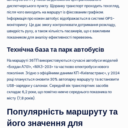
диспетчерського пункту. Щоранку транспорт проходить техогляд,
після чого виходить на маршрут із фіксованим графіком.
Інформація про кожен автобус відображається в системі GPS-
моніторингу. Це дає змогу контролювати дотримання розкладу,
швидкість руху, а також кількість пасажирів, що є важливим
показником для аналізу ефективності перевезень.
Технічна база та парк автобусів
На маршруті 36ТП використовуються сучасні автобуси моделей
«Богдан А701», «МАЗ-203» та частково електробуси нового
покоління. Згідно з офіційними даними КП «Київпастранс», у 2024
році планується оновити 30% автопарку маршруту та встановити
USB-зарядки у салонах. Середній вік транспортних засобів
складає 6,2 роки, що помітно нижче середнього показника по
місту (7,8 років).
Популярність маршруту та
його значення для