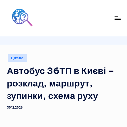
Перейти
до
вмісту
Опубліковано
Цікаве
у
Автобус 36ТП в Києві –
розклад, маршрут,
зупинки, схема руху
30.12.2025