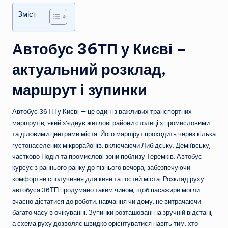
Зміст
Автобус 36ТП у Києві –
актуальний розклад,
маршрут і зупинки
Автобус 36ТП у Києві — це один із важливих транспортних
маршрутів, який з’єднує житлові райони столиці з промисловими
та діловими центрами міста. Його маршрут проходить через кілька
густонаселених мікрорайонів, включаючи Либідську, Деміївську,
частково Поділ та промислові зони поблизу Теремків. Автобус
курсує з раннього ранку до пізнього вечора, забезпечуючи
комфортне сполучення для киян та гостей міста. Розклад руху
автобуса 36ТП продумано таким чином, щоб пасажири могли
вчасно дістатися до роботи, навчання чи дому, не витрачаючи
багато часу в очікуванні. Зупинки розташовані на зручній відстані,
а схема руху дозволяє швидко орієнтуватися навіть тим, хто