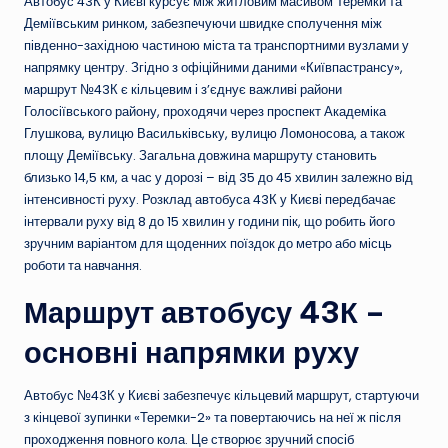
Автобус 43К у Києві курсує між житловим масивом Теремки та
Деміївським ринком, забезпечуючи швидке сполучення між
південно-західною частиною міста та транспортними вузлами у
напрямку центру. Згідно з офіційними даними «Київпастрансу»,
маршрут №43К є кільцевим і з’єднує важливі райони
Голосіївського району, проходячи через проспект Академіка
Глушкова, вулицю Васильківську, вулицю Ломоносова, а також
площу Деміївську. Загальна довжина маршруту становить
близько 14,5 км, а час у дорозі – від 35 до 45 хвилин залежно від
інтенсивності руху. Розклад автобуса 43К у Києві передбачає
інтервали руху від 8 до 15 хвилин у години пік, що робить його
зручним варіантом для щоденних поїздок до метро або місць
роботи та навчання.
Маршрут автобусу 43К –
основні напрямки руху
Автобус №43К у Києві забезпечує кільцевий маршрут, стартуючи
з кінцевої зупинки «Теремки-2» та повертаючись на неї ж після
проходження повного кола. Це створює зручний спосіб