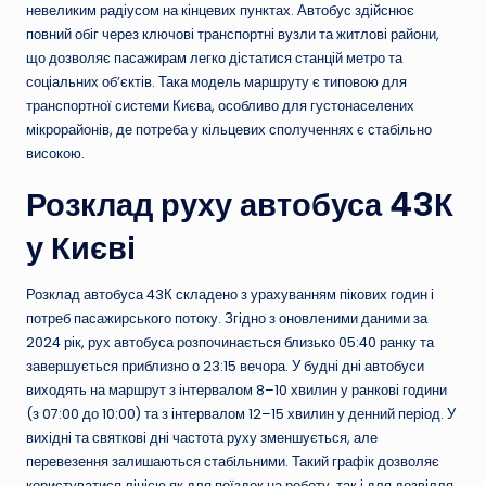
невеликим радіусом на кінцевих пунктах. Автобус здійснює
повний обіг через ключові транспортні вузли та житлові райони,
що дозволяє пасажирам легко дістатися станцій метро та
соціальних об’єктів. Така модель маршруту є типовою для
транспортної системи Києва, особливо для густонаселених
мікрорайонів, де потреба у кільцевих сполученнях є стабільно
високою.
Розклад руху автобуса 43К
у Києві
Розклад автобуса 43К складено з урахуванням пікових годин і
потреб пасажирського потоку. Згідно з оновленими даними за
2024 рік, рух автобуса розпочинається близько 05:40 ранку та
завершується приблизно о 23:15 вечора. У будні дні автобуси
виходять на маршрут з інтервалом 8–10 хвилин у ранкові години
(з 07:00 до 10:00) та з інтервалом 12–15 хвилин у денний період. У
вихідні та святкові дні частота руху зменшується, але
перевезення залишаються стабільними. Такий графік дозволяє
користуватися лінією як для поїздок на роботу, так і для дозвілля.