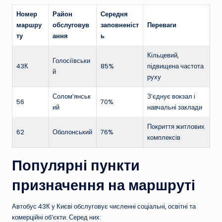
Номер
Район
Середня
маршру
обслуговув
заповненіст
Переваги
ту
ання
ь
Кільцевий,
Голосіївськи
43К
85%
підвищена частота
й
руху
Солом’янськ
З’єднує вокзал і
56
70%
ий
навчальні заклади
Покриття житлових
62
Оболонський
76%
комплексів
Популярні пункти
призначення на маршруті
Автобус 43К у Києві обслуговує численні соціальні, освітні та
комерційні об’єкти. Серед них: