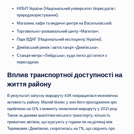
НУБіП України (Національний університет біоресурсів і
природокористування);
Магазини, кафе та медичні центри на Васильківській;
Торговельно-розважальний центр «Магелан»;
Парк ВДНГ (Національний експоцентр України);
Деміївський ринок і автостанція «Деміївська»;
Станція метро «Либідська», куди легко дістатися з
пересадкою.
Вплив транспортної доступності на
життя району
В результаті запуску маршруту 43К покращилася економічна
активність району. Малий бізнес у зоні його проходження зріс
приблизно на 12% з моменту оновлення маршруту у 2021 році.
Також за даними аналітики міського транспорту, кількість
приватних автівок, що курсують у години пік на ділянці між
Теремками і Деміївкою, скоротилась на 7%, що свідчить про