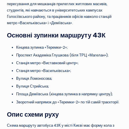
пересування для мешканців прилеглих житлових масивів,
студентів, які навчаються в університетських кампусах
Голосіївського району, та працівників офісів навколо станцій
метро «Васильківська» і «Деміївська».
Основні зупинки маршруту 43К
Кінцева зупинка «Теремки-2»;
Проспект Академіка Глушкова (біля ТРЦ «Магелан»);
Станція метро «Виставковий центр»;
Станція метро «Васильківська»;
Вулиця Ломоносова;
Вулиця Стрийська;
Площа Деміївська (кінцева зупинка в напрямку центру);
Зворотний напрямок до «Теремки-2» по тій самій траєкторії.
Опис схеми руху
Схема маршруту автобуса 43К у місті Києві має форму кола з