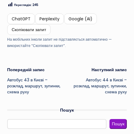
Переглядів:
245
ChatGPT
Perplexity
Google (AI)
Скопіювати запит
На мобільних інколи запит не підставляється автоматично —
використайте “Скопіювати запит”.
Навігація
Попередній запис
Наступний запис
Автобус 43 в Києві –
Автобус 44 в Києві –
по
розклад, маршрут, зупинки,
розклад, маршрут, зупинки,
схема руху
схема руху
запису
Пошук
Пошук