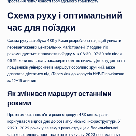
зростання популярності громадського транспорту.
Схема руху і оптимальний
час для поїздки
Схема руху автобуса 43К у Києві розроблена так, щоб уникати
перевантажених центральних магістралей. У години пік
рекомендується планувати поїздку між 06:30–07:30 або після
09:15, коли щільність пасажирів помітно нижча. Для студентів та
працівників університетів маршрут особливо зручний, адже
дозволяє дістатися від «Теремків» до корпусів НУБіП приблизно
за 12–15 хвилин.
Як змінився маршрут останніми
роками
Протягом останніх п’яти років маршрут 43К кілька разів
коригувався відповідно до розвитку міської інфраструктури. У
2020–2022 роках у зв’язку з реконструкцією Васильківської
частково змінювалася траєкторія руху, а у 2023 році маршрут