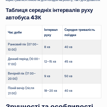
Таблиця середніх інтервалів руху
автобуса 43К
Інтервал
Середня тривалість
Час доби
руху
поїздки
Ранковий пік (07:00–
8 хв
40 хв
10:00)
Денний період (10:00–
12–15 хв
45 хв
17:00)
Вечірній пік (17:00–
9 хв
50 хв
20:00)
Пізній вечір (після
18–20 хв
40 хв
21:00)
Зручності та особливості