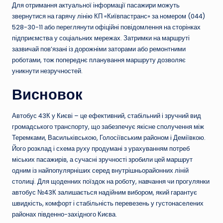
Для отримання актуальної інформації пасажири можуть
звернутися на гарячу лінію КП «Київпастранс» за номером (044)
528-30-11 або переглянути офіційні повідомлення на сторінках
підприємства у соціальних мережах. Затримки на маршруті
зазвичай пов’язані із дорожніми заторами або ремонтними
роботами, тож попереднє планування маршруту дозволяє
уникнути незручностей.
Висновок
Автобус 43К у Києві – це ефективний, стабільний і зручний вид
громадського транспорту, що забезпечує якісне сполучення між
Теремками, Васильківською, Голосіївським районом і Деміївкою.
Його розклад і схема руху продумані з урахуванням потреб
міських пасажирів, а сучасні зручності зробили цей маршрут
одним із найпопулярніших серед внутрішньорайонних ліній
столиці. Для щоденних поїздок на роботу, навчання чи прогулянки
автобус №43К залишається надійним вибором, який гарантує
швидкість, комфорт і стабільність перевезень у густонаселених
районах південно-західного Києва.