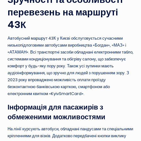
перевезень на маршруті
43К
Автобусний маршрут 43К у Києві обслуговується сучасними
низькопідлоговими автобусами виробництва «Богдан», «МАЗ» і
«АТАМАН». Всі транспортні засоби обладнані електронними табло,
системами кондиціонування та обігріву салону, що забезпечує
комфорт у будь-яку пору року. Також усі зупинки мають
аудіоінформування, що зручно для людей з порушенням зору. З
2023 року впроваджено можливість оплати проїзду
безконтактною банківською карткою, смартфоном або
електронним квитком «KyivSmartCard».
Інформація для пасажирів з
обмеженими можливостями
На лінії курсують автобуси, обладнані пандусами та спеціальними
кріпленнями для візків. Додатково передбачені кнопки виклику