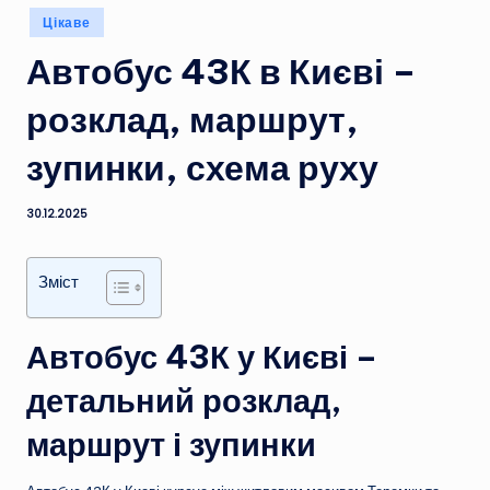
Опубліковано
Цікаве
у
Автобус 43К в Києві –
розклад, маршрут,
зупинки, схема руху
30.12.2025
Зміст
Автобус 43К у Києві –
детальний розклад,
маршрут і зупинки