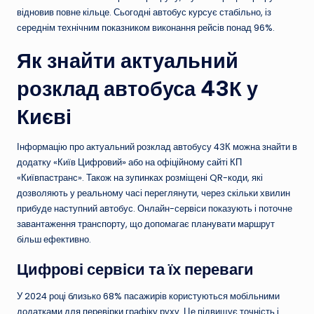
відновив повне кільце. Сьогодні автобус курсує стабільно, із
середнім технічним показником виконання рейсів понад 96%.
Як знайти актуальний
розклад автобуса 43К у
Києві
Інформацію про актуальний розклад автобусу 43К можна знайти в
додатку «Київ Цифровий» або на офіційному сайті КП
«Київпастранс». Також на зупинках розміщені QR-коди, які
дозволяють у реальному часі переглянути, через скільки хвилин
прибуде наступний автобус. Онлайн-сервіси показують і поточне
завантаження транспорту, що допомагає планувати маршрут
більш ефективно.
Цифрові сервіси та їх переваги
У 2024 році близько 68% пасажирів користуються мобільними
додатками для перевірки графіку руху. Це підвищує точність і