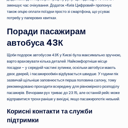
зменшує час очікування. Додаток «Київ Цифровий» пропонує
також опцію оплати поїздки просто зі смартфона, що усуває
потребу у паперових квитках.
Поради пасажирам
автобуса 43К
Щоби подорож автобусом 43К у Києві була максимально зручною,
варто враховувати кілька деталей. Найкомфортніше місце
посадки – у середній частині зупинки, оскільки автобуси мають
двоє дверей, і пасажирообмін відбувається швидше. У години пік
зазвичай щільніше заповнюється перша половина салону, тому
рекомендовано проходити всередину для рівномірного розподілу
пасажирів. Вечорами рух триває до 23:15, але останній рейс може
відправитися трохи раніше у вихідні, якщо пасажиропотік низький.
Корисні контакти та служби
підтримки