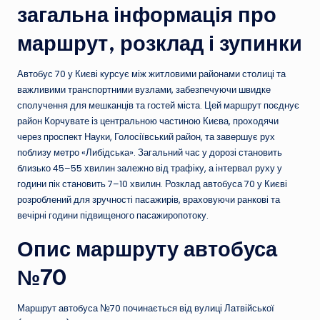
загальна інформація про
маршрут, розклад і зупинки
Автобус 70 у Києві курсує між житловими районами столиці та
важливими транспортними вузлами, забезпечуючи швидке
сполучення для мешканців та гостей міста. Цей маршрут поєднує
район Корчувате із центральною частиною Києва, проходячи
через проспект Науки, Голосіївський район, та завершує рух
поблизу метро «Либідська». Загальний час у дорозі становить
близько 45–55 хвилин залежно від трафіку, а інтервал руху у
години пік становить 7–10 хвилин. Розклад автобуса 70 у Києві
розроблений для зручності пасажирів, враховуючи ранкові та
вечірні години підвищеного пасажиропотоку.
Опис маршруту автобуса
№70
Маршрут автобуса №70 починається від вулиці Латвійської