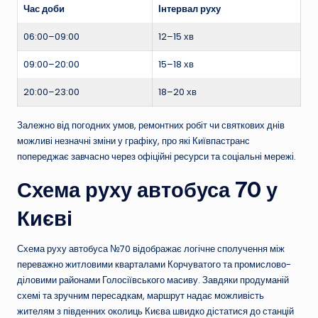
Час доби
Інтервал руху
06:00–09:00
12–15 хв
09:00–20:00
15–18 хв
20:00–23:00
18–20 хв
Залежно від погодних умов, ремонтних робіт чи святкових днів
можливі незначні зміни у графіку, про які Київпастранс
попереджає завчасно через офіційні ресурси та соціальні мережі.
Схема руху автобуса 70 у
Києві
Схема руху автобуса №70 відображає логічне сполучення між
переважно житловими кварталами Корчуватого та промислово-
діловими районами Голосіївського масиву. Завдяки продуманій
схемі та зручним пересадкам, маршрут надає можливість
жителям з південних околиць Києва швидко дістатися до станцій