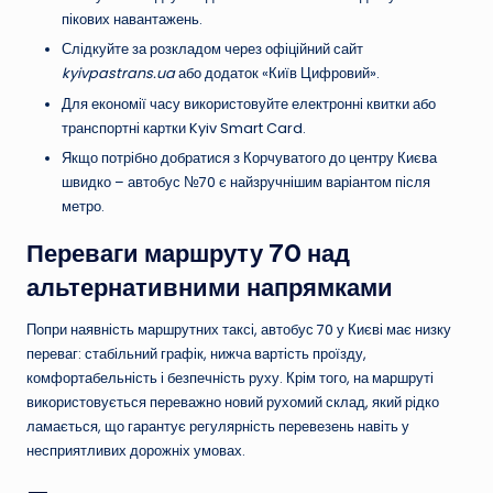
пікових навантажень.
Слідкуйте за розкладом через офіційний сайт
kyivpastrans.ua
або додаток «Київ Цифровий».
Для економії часу використовуйте електронні квитки або
транспортні картки Kyiv Smart Card.
Якщо потрібно добратися з Корчуватого до центру Києва
швидко – автобус №70 є найзручнішим варіантом після
метро.
Переваги маршруту 70 над
альтернативними напрямками
Попри наявність маршрутних таксі, автобус 70 у Києві має низку
переваг: стабільний графік, нижча вартість проїзду,
комфортабельність і безпечність руху. Крім того, на маршруті
використовується переважно новий рухомий склад, який рідко
ламається, що гарантує регулярність перевезень навіть у
несприятливих дорожніх умовах.