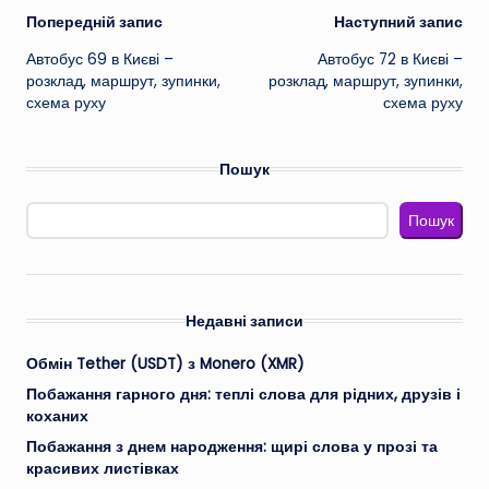
Навігація
Попередній запис
Наступний запис
Автобус 69 в Києві –
Автобус 72 в Києві –
по
розклад, маршрут, зупинки,
розклад, маршрут, зупинки,
схема руху
схема руху
запису
Пошук
Пошук
Недавні записи
Обмін Tether (USDT) з Monero (XMR)
Побажання гарного дня: теплі слова для рідних, друзів і
коханих
Побажання з днем народження: щирі слова у прозі та
красивих листівках