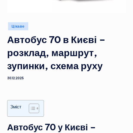
Опубліковано
Цікаве
у
Автобус 70 в Києві –
розклад, маршрут,
зупинки, схема руху
30.12.2025
Зміст
Автобус 70 у Києві –