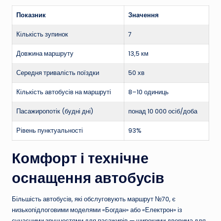
Показник
Значення
Кількість зупинок
7
Довжина маршруту
13,5 км
Середня тривалість поїздки
50 хв
Кількість автобусів на маршруті
8–10 одиниць
Пасажиропотік (будні дні)
понад 10 000 осіб/доба
Рівень пунктуальності
93%
Комфорт і технічне
оснащення автобусів
Більшість автобусів, які обслуговують маршрут №70, є
низькопідлоговими моделями «Богдан» або «Електрон» із
сучасними зручностями для пасажирів — широкими дверима для