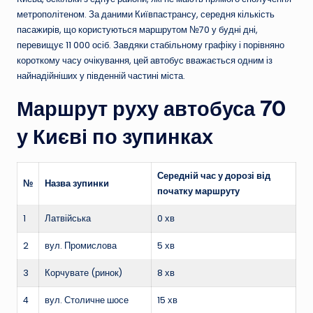
метрополітеном. За даними Київпастрансу, середня кількість
пасажирів, що користуються маршрутом №70 у будні дні,
перевищує 11 000 осіб. Завдяки стабільному графіку і порівняно
короткому часу очікування, цей автобус вважається одним із
найнадійніших у південній частині міста.
Маршрут руху автобуса 70
у Києві по зупинках
Середній час у дорозі від
№
Назва зупинки
початку маршруту
1
Латвійська
0 хв
2
вул. Промислова
5 хв
3
Корчувате (ринок)
8 хв
4
вул. Столичне шосе
15 хв