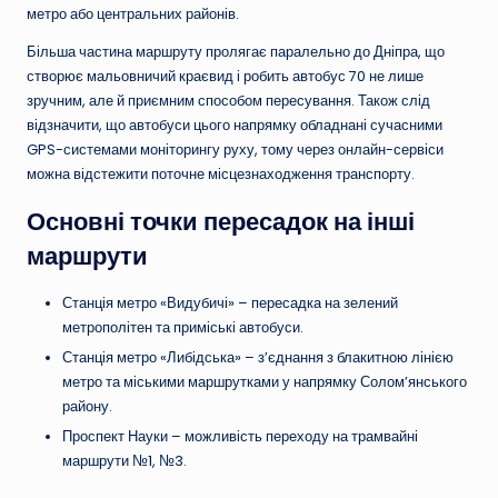
метро або центральних районів.
Більша частина маршруту пролягає паралельно до Дніпра, що
створює мальовничий краєвид і робить автобус 70 не лише
зручним, але й приємним способом пересування. Також слід
відзначити, що автобуси цього напрямку обладнані сучасними
GPS-системами моніторингу руху, тому через онлайн-сервіси
можна відстежити поточне місцезнаходження транспорту.
Основні точки пересадок на інші
маршрути
Станція метро «Видубичі» – пересадка на зелений
метрополітен та приміські автобуси.
Станція метро «Либідська» – з’єднання з блакитною лінією
метро та міськими маршрутками у напрямку Солом’янського
району.
Проспект Науки – можливість переходу на трамвайні
маршрути №1, №3.