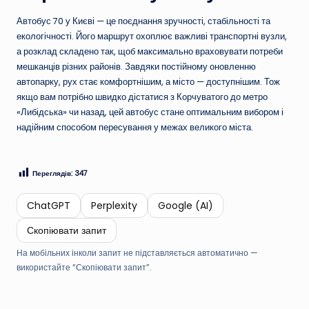
Автобус 70 у Києві — це поєднання зручності, стабільності та
екологічності. Його маршрут охоплює важливі транспортні вузли,
а розклад складено так, щоб максимально враховувати потреби
мешканців різних районів. Завдяки постійному оновленню
автопарку, рух стає комфортнішим, а місто — доступнішим. Тож
якщо вам потрібно швидко дістатися з Корчуватого до метро
«Либідська» чи назад, цей автобус стане оптимальним вибором і
надійним способом пересування у межах великого міста.
Переглядів:
347
ChatGPT
Perplexity
Google (AI)
Скопіювати запит
На мобільних інколи запит не підставляється автоматично —
використайте “Скопіювати запит”.