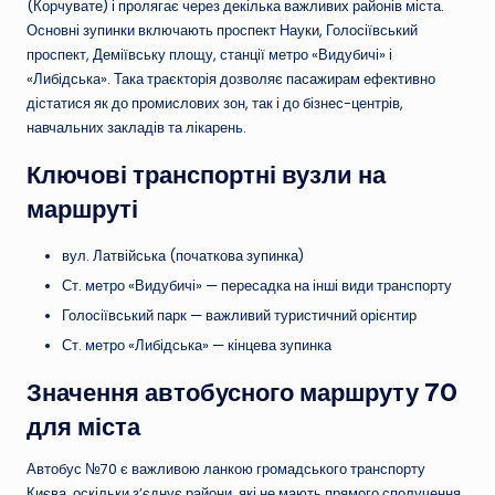
(Корчувате) і пролягає через декілька важливих районів міста.
Основні зупинки включають проспект Науки, Голосіївський
проспект, Деміївську площу, станції метро «Видубичі» і
«Либідська». Така траєкторія дозволяє пасажирам ефективно
дістатися як до промислових зон, так і до бізнес-центрів,
навчальних закладів та лікарень.
Ключові транспортні вузли на
маршруті
вул. Латвійська (початкова зупинка)
Ст. метро «Видубичі» — пересадка на інші види транспорту
Голосіївський парк — важливий туристичний орієнтир
Ст. метро «Либідська» — кінцева зупинка
Значення автобусного маршруту 70
для міста
Автобус №70 є важливою ланкою громадського транспорту
Києва, оскільки з’єднує райони, які не мають прямого сполучення