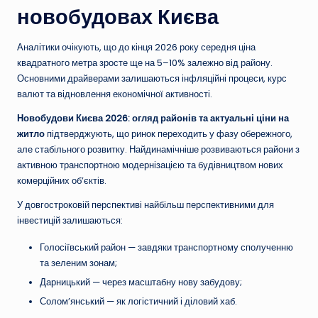
новобудовах Києва
Аналітики очікують, що до кінця 2026 року середня ціна
квадратного метра зросте ще на 5–10% залежно від району.
Основними драйверами залишаються інфляційні процеси, курс
валют та відновлення економічної активності.
Новобудови Києва 2026: огляд районів та актуальні ціни на
житло
підтверджують, що ринок переходить у фазу обережного,
але стабільного розвитку. Найдинамічніше розвиваються райони з
активною транспортною модернізацією та будівництвом нових
комерційних об’єктів.
У довгостроковій перспективі найбільш перспективними для
інвестицій залишаються:
Голосіївський район — завдяки транспортному сполученню
та зеленим зонам;
Дарницький — через масштабну нову забудову;
Солом’янський — як логістичний і діловий хаб.