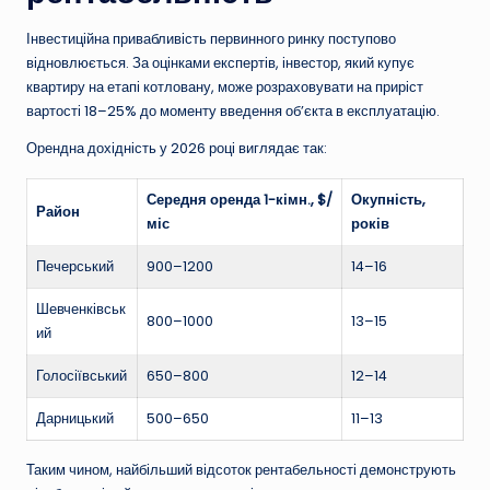
Інвестиційна привабливість первинного ринку поступово
відновлюється. За оцінками експертів, інвестор, який купує
квартиру на етапі котловану, може розраховувати на приріст
вартості 18–25% до моменту введення об’єкта в експлуатацію.
Орендна дохідність у 2026 році виглядає так:
Середня оренда 1-кімн., $/
Окупність,
Район
міс
років
Печерський
900–1200
14–16
Шевченківськ
800–1000
13–15
ий
Голосіївський
650–800
12–14
Дарницький
500–650
11–13
Таким чином, найбільший відсоток рентабельності демонструють