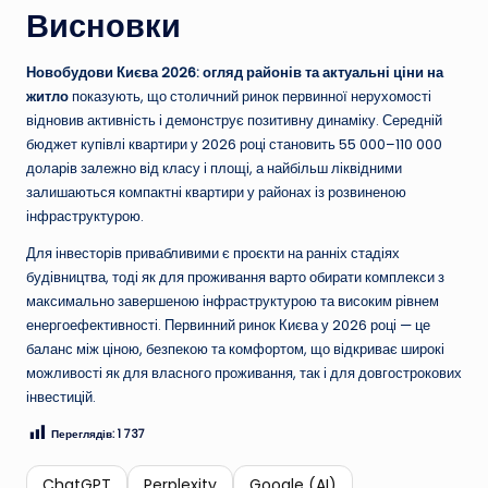
Висновки
Новобудови Києва 2026: огляд районів та актуальні ціни на
житло
показують, що столичний ринок первинної нерухомості
відновив активність і демонструє позитивну динаміку. Середній
бюджет купівлі квартири у 2026 році становить 55 000–110 000
доларів залежно від класу і площі, а найбільш ліквідними
залишаються компактні квартири у районах із розвиненою
інфраструктурою.
Для інвесторів привабливими є проєкти на ранніх стадіях
будівництва, тоді як для проживання варто обирати комплекси з
максимально завершеною інфраструктурою та високим рівнем
енергоефективності. Первинний ринок Києва у 2026 році — це
баланс між ціною, безпекою та комфортом, що відкриває широкі
можливості як для власного проживання, так і для довгострокових
інвестицій.
Переглядів:
1 737
ChatGPT
Perplexity
Google (AI)