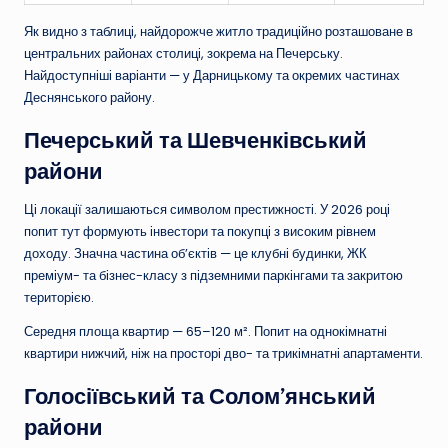
Як видно з таблиці, найдорожче житло традиційно розташоване в
центральних районах столиці, зокрема на Печерську.
Найдоступніші варіанти — у Дарницькому та окремих частинах
Деснянського району.
Печерський та Шевченківський
райони
Ці локації залишаються символом престижності. У 2026 році
попит тут формують інвестори та покупці з високим рівнем
доходу. Значна частина об’єктів — це клубні будинки, ЖК
преміум- та бізнес-класу з підземними паркінгами та закритою
територією.
Середня площа квартир — 65–120 м². Попит на однокімнатні
квартири нижчий, ніж на просторі дво- та трикімнатні апартаменти.
Голосіївський та Солом’янський
райони