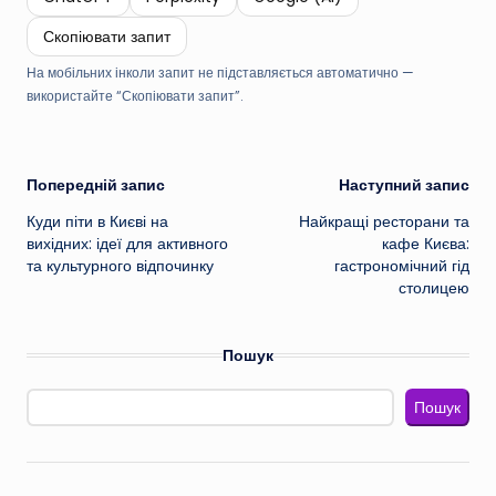
Скопіювати запит
На мобільних інколи запит не підставляється автоматично —
використайте “Скопіювати запит”.
Навігація
Попередній запис
Наступний запис
Куди піти в Києві на
Найкращі ресторани та
по
вихідних: ідеї для активного
кафе Києва:
та культурного відпочинку
гастрономічний гід
запису
столицею
Пошук
Пошук