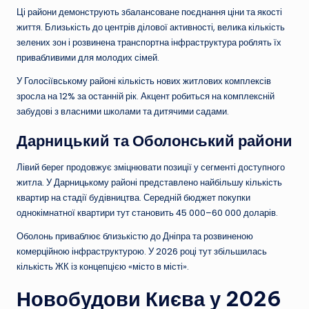
Ці райони демонструють збалансоване поєднання ціни та якості
життя. Близькість до центрів ділової активності, велика кількість
зелених зон і розвинена транспортна інфраструктура роблять їх
привабливими для молодих сімей.
У Голосіївському районі кількість нових житлових комплексів
зросла на 12% за останній рік. Акцент робиться на комплексній
забудові з власними школами та дитячими садами.
Дарницький та Оболонський райони
Лівий берег продовжує зміцнювати позиції у сегменті доступного
житла. У Дарницькому районі представлено найбільшу кількість
квартир на стадії будівництва. Середній бюджет покупки
однокімнатної квартири тут становить 45 000–60 000 доларів.
Оболонь приваблює близькістю до Дніпра та розвиненою
комерційною інфраструктурою. У 2026 році тут збільшилась
кількість ЖК із концепцією «місто в місті».
Новобудови Києва у 2026