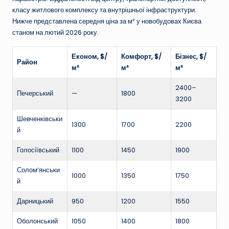
класу житлового комплексу та внутрішньої інфраструктури.
Нижче представлена середня ціна за м² у новобудовах Києва
станом на лютий 2026 року.
Економ, $/
Комфорт, $/
Бізнес, $/
Район
м²
м²
м²
2400–
Печерський
—
1800
3200
Шевченківськи
1300
1700
2200
й
Голосіївський
1100
1450
1900
Солом’янськи
1000
1350
1750
й
Дарницький
950
1200
1550
Оболонський
1050
1400
1800