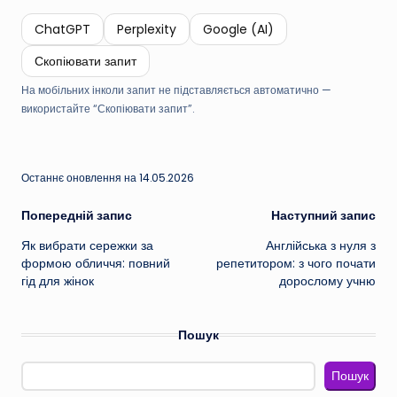
ChatGPT
Perplexity
Google (AI)
Скопіювати запит
На мобільних інколи запит не підставляється автоматично —
використайте “Скопіювати запит”.
Останнє оновлення на 14.05.2026
Навігація
Попередній запис
Наступний запис
Як вибрати сережки за
Англійська з нуля з
по
формою обличчя: повний
репетитором: з чого почати
гід для жінок
дорослому учню
запису
Пошук
Пошук