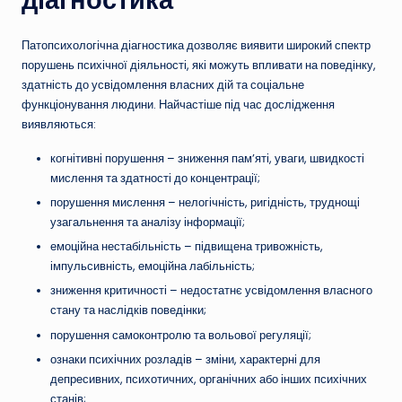
Патопсихологічна діагностика дозволяє виявити широкий спектр
порушень психічної діяльності, які можуть впливати на поведінку,
здатність до усвідомлення власних дій та соціальне
функціонування людини. Найчастіше під час дослідження
виявляються:
когнітивні порушення – зниження пам’яті, уваги, швидкості
мислення та здатності до концентрації;
порушення мислення – нелогічність, ригідність, труднощі
узагальнення та аналізу інформації;
емоційна нестабільність – підвищена тривожність,
імпульсивність, емоційна лабільність;
зниження критичності – недостатнє усвідомлення власного
стану та наслідків поведінки;
порушення самоконтролю та вольової регуляції;
ознаки психічних розладів – зміни, характерні для
депресивних, психотичних, органічних або інших психічних
станів;