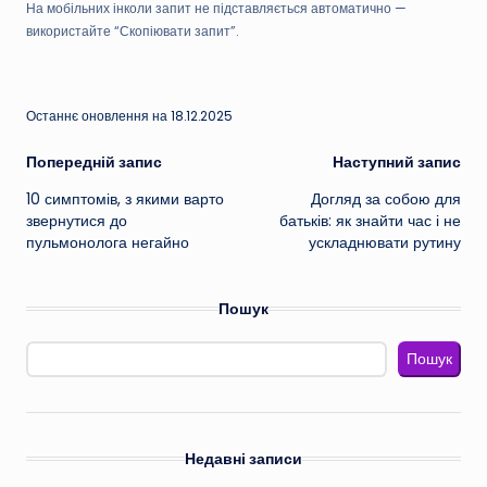
На мобільних інколи запит не підставляється автоматично —
використайте “Скопіювати запит”.
Останнє оновлення на 18.12.2025
Навігація
Попередній запис
Наступний запис
10 симптомів, з якими варто
Догляд за собою для
по
звернутися до
батьків: як знайти час і не
пульмонолога негайно
ускладнювати рутину
запису
Пошук
Пошук
Недавні записи