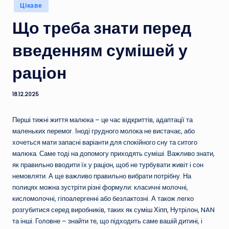
Опубліковано
Цікаве
у
Що треба знати перед
введенням сумішей у
раціон
18.12.2025
Перші тижні життя малюка – це час відкриттів, адаптації та
маленьких перемог. Іноді грудного молока не вистачає, або
хочеться мати запасні варіанти для спокійного сну та ситого
малюка. Саме тоді на допомогу приходять суміші. Важливо знати,
як правильно вводити їх у раціон, щоб не турбувати живіт і сон
немовляти. А ще важливо правильно вибрати потрібну. На
полицях можна зустріти різні формули: класичні молочні,
кисломолочні, гіпоалергенні або безлактозні. А також легко
розгубитися серед виробників, таких як
суміш Хіпп
, Нутрілон, NAN
та інші. Головне – знайти те, що підходить саме вашій дитині, і