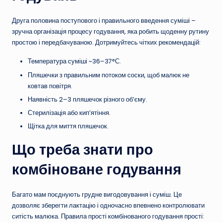
Друга половина поступового і правильного введення суміші –
зручна організація процесу годування, яка робить щоденну рутину
простою і передбачуваною. Дотримуйтесь чітких рекомендацій:
Температура суміші ~36–37°С.
Пляшечки з правильним потоком соски, щоб малюк не
ковтав повітря.
Наявність 2–3 пляшечок різного об’єму.
Стерилізація або кип’ятіння.
Щітка для миття пляшечок.
Що треба знати про
комбіноване годування
Багато мам поєднують грудне вигодовування і суміш. Це
дозволяє зберегти лактацію і одночасно впевнено контролювати
ситість малюка. Правила прості комбінованого годування прості: