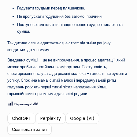
Годувати грудьми перед пляшечкою.
Не пропускати годування без вагомої причини.
Поступово змінювати співвідношення грудного молока та
суміші.
Так дитина легше адаптується, а стрес від зміни раціону
зводиться до мінімуму.
Введення суміші – це не випробування, а процес адаптації, який
можна зробити спокійним і комфортним. Поступовість,
спостереження та увага до реакції малюка – головні інструменти
успіху. Спокійна мама, ситий малюк і передбачуваний ритм
годувань роблять перші тижні після народження більш
гармонійними і приємними для всієї родини.
Переглядів:
318
ChatGPT
Perplexity
Google (AI)
Скопіювати запит