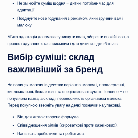
Не змінюйте суміш щодня – дитині потрібен час для
адаптації.
Поєднуйте нове годування з режимом, який зручний вам і
малюку.
М’яка адаптація допомагає уникнути колік, зберегти спокій і сон, а
процес годування стає приємним і для дитини, і для батьків.
Вибір суміші: склад
важливіший за бренд
На полицях магазинів десятки варіантів: молочні, гіпоалергенні,
кисломолочні, безлактозні та спеціалізовані суміші. Головне – не
популярна назва, а склад і переносимість організмом малюка.
Перед покупкою зверніть увагу на деякі позначки на упаковці.
Вік, для якого створена формула.
Співвідношення білків (сироваткові проти казеїнових).
Наявність пребіотиків та пробіотиків.