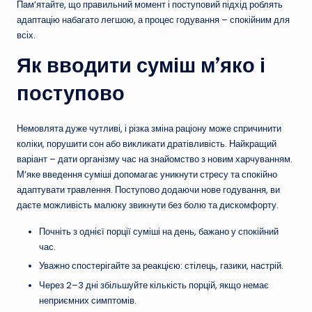
Пам’ятайте, що правильний момент і поступовий підхід роблять
адаптацію набагато легшою, а процес годування – спокійним для
всіх.
Як вводити суміш м’яко і
поступово
Немовлята дуже чутливі, і різка зміна раціону може спричинити
коліки, порушити сон або викликати дратівливість. Найкращий
варіант – дати організму час на знайомство з новим харчуванням.
М’яке введення суміші допомагає уникнути стресу та спокійно
адаптувати травлення. Поступово додаючи нове годування, ви
даєте можливість малюку звикнути без болю та дискомфорту.
Почніть з однієї порції суміші на день, бажано у спокійний
час.
Уважно спостерігайте за реакцією: стілець, газики, настрій.
Через 2–3 дні збільшуйте кількість порцій, якщо немає
неприємних симптомів.