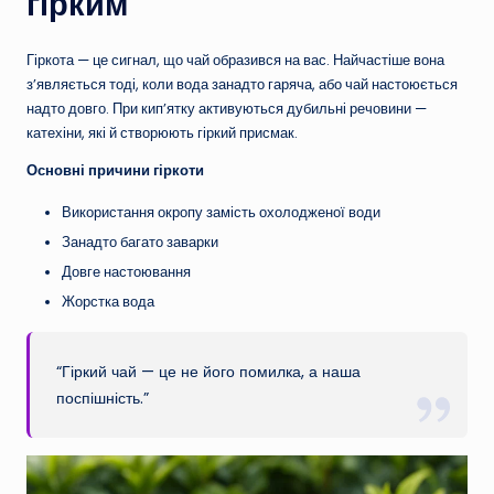
гірким
Гіркота — це сигнал, що чай образився на вас. Найчастіше вона
з’являється тоді, коли вода занадто гаряча, або чай настоюється
надто довго. При кип’ятку активуються дубильні речовини —
катехіни, які й створюють гіркий присмак.
Основні причини гіркоти
Використання окропу замість охолодженої води
Занадто багато заварки
Довге настоювання
Жорстка вода
“Гіркий чай — це не його помилка, а наша
поспішність.”