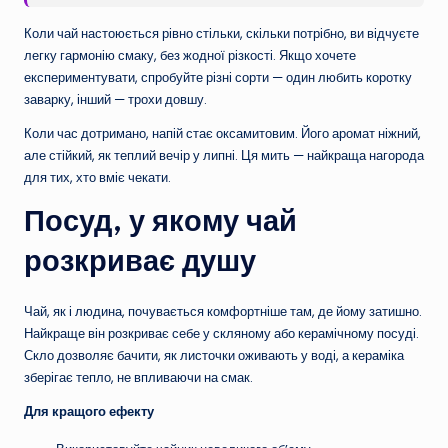
Коли чай настоюється рівно стільки, скільки потрібно, ви відчуєте
легку гармонію смаку, без жодної різкості. Якщо хочете
експериментувати, спробуйте різні сорти — один любить коротку
заварку, інший — трохи довшу.
Коли час дотримано, напій стає оксамитовим. Його аромат ніжний,
але стійкий, як теплий вечір у липні. Ця мить — найкраща нагорода
для тих, хто вміє чекати.
Посуд, у якому чай
розкриває душу
Чай, як і людина, почувається комфортніше там, де йому затишно.
Найкраще він розкриває себе у скляному або керамічному посуді.
Скло дозволяє бачити, як листочки оживають у воді, а кераміка
зберігає тепло, не впливаючи на смак.
Для кращого ефекту