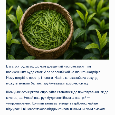
Багато хто думає, що чим довше чай настоюється, тим
насиченішим буде смак. Але зелений чай не любить надмірів.
Йому потрібно простір і повага. Навіть кілька зайвих секунд
можуть змінити баланс, зруйнувавши гармонію смаку.
Щоб уникнути гіркоти, спробуйте ставитися до приготування, як до
мистецтва. Нехай ваш рух буде спокійним, а настрій —
умиротвореним. Коли ви заливаєте воду з турботою, чай це
відчуває. І він обов’язково віддячить вам ніжним, м’яким смаком.