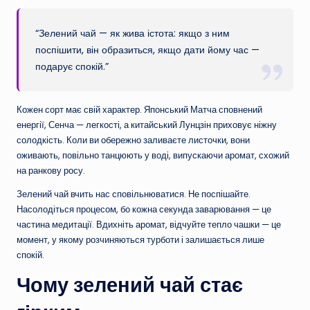
“Зелений чай — як жива істота: якщо з ним
поспішити, він образиться, якщо дати йому час —
подарує спокій.”
Кожен сорт має свій характер. Японський Матча сповнений
енергії, Сенча — легкості, а китайський Лунцзін приховує ніжну
солодкість. Коли ви обережно заливаєте листочки, вони
оживають, повільно танцюють у воді, випускаючи аромат, схожий
на ранкову росу.
Зелений чай вчить нас сповільнюватися. Не поспішайте.
Насолодіться процесом, бо кожна секунда заварювання — це
частина медитації. Вдихніть аромат, відчуйте тепло чашки — це
момент, у якому розчиняються турботи і залишається лише
спокій.
Чому зелений чай стає