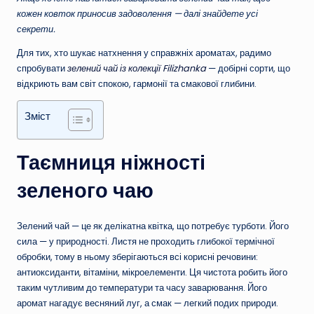
кожен ковток приносив задоволення — далі знайдете усі
секрети.
Для тих, хто шукає натхнення у справжніх ароматах, радимо
спробувати
зелений чай із колекції Filizhanka
— добірні сорти, що
відкриють вам світ спокою, гармонії та смакової глибини.
Зміст
Таємниця ніжності
зеленого чаю
Зелений чай — це як делікатна квітка, що потребує турботи. Його
сила — у природності. Листя не проходить глибокої термічної
обробки, тому в ньому зберігаються всі корисні речовини:
антиоксиданти, вітаміни, мікроелементи. Ця чистота робить його
таким чутливим до температури та часу заварювання. Його
аромат нагадує весняний луг, а смак — легкий подих природи.