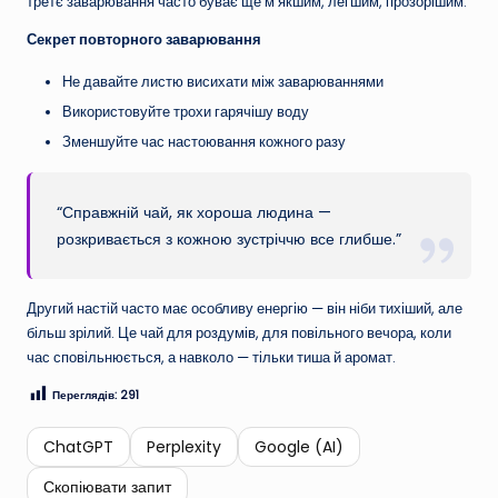
третє заварювання часто буває ще м’якшим, легшим, прозорішим.
Секрет повторного заварювання
Не давайте листю висихати між заварюваннями
Використовуйте трохи гарячішу воду
Зменшуйте час настоювання кожного разу
“Справжній чай, як хороша людина —
розкривається з кожною зустріччю все глибше.”
Другий настій часто має особливу енергію — він ніби тихіший, але
більш зрілий. Це чай для роздумів, для повільного вечора, коли
час сповільнюється, а навколо — тільки тиша й аромат.
Переглядів:
291
ChatGPT
Perplexity
Google (AI)
Скопіювати запит