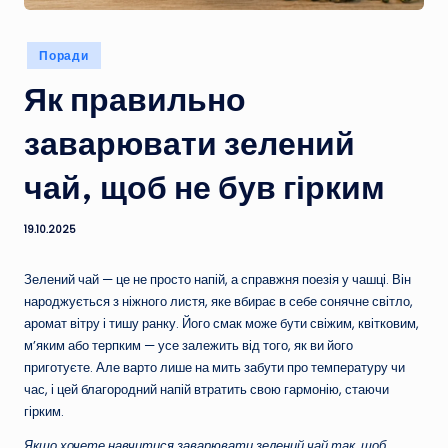
Опубліковано
Поради
у
Як правильно
заварювати зелений
чай, щоб не був гірким
19.10.2025
Зелений чай — це не просто напій, а справжня поезія у чашці. Він
народжується з ніжного листя, яке вбирає в себе сонячне світло,
аромат вітру і тишу ранку. Його смак може бути свіжим, квітковим,
м’яким або терпким — усе залежить від того, як ви його
приготуєте. Але варто лише на мить забути про температуру чи
час, і цей благородний напій втратить свою гармонію, стаючи
гірким.
Якщо хочете навчитися заварювати зелений чай так, щоб