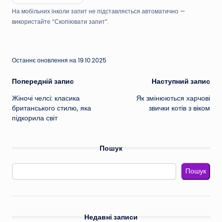
На мобільних інколи запит не підставляється автоматично —
використайте “Скопіювати запит”.
Останнє оновлення на 19.10.2025
Навігація
Попередній запис
Наступний запис
Жіночі челсі: класика
Як змінюються харчові
по
британського стилю, яка
звички котів з віком
підкорила світ
запису
Пошук
Пошук
Недавні записи