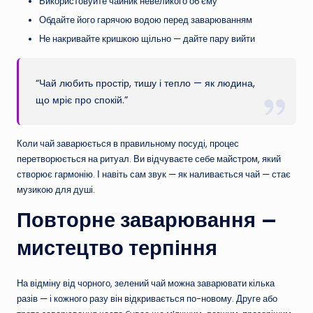
Використовуйте чайник невеликого об’єму
Обдайте його гарячою водою перед заварюванням
Не накривайте кришкою щільно — дайте пару вийти
“Чай любить простір, тишу і тепло — як людина,
що мріє про спокій.”
Коли чай заварюється в правильному посуді, процес
перетворюється на ритуал. Ви відчуваєте себе майстром, який
створює гармонію. І навіть сам звук — як наливається чай — стає
музикою для душі.
Повторне заварювання —
мистецтво терпіння
На відміну від чорного, зелений чай можна заварювати кілька
разів — і кожного разу він відкривається по-новому. Друге або