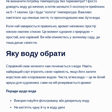
Як визначити потрібну температуру без термометра? Просто
доведіть воду до кипіння, а потім залиште її охолонути приблизно
на 5–7 хвилин. Це і буде “золота” температура. Важливо
пам’ятати: що ніжніше листя, то прохолоднішою має бути вода.
Коли чай заварюється правильно, аромат наповнює простір
ніжною хвилею спокою. Це момент єднання з природою —
простий, але чарівний. Ви ніби опиняєтесь у зеленому саду, де
тиша дихає свіжістю.
Яку воду обрати
Справжній смак зеленого чаю починається з води. Навіть
найкращий сорт втратить свою чарівність, якщо його залити
жорсткою або хлорованою водою. Чиста, м’яка вода — це як білий
аркуш для художника: саме на ній розкривається аромат.
Поради щодо води
Використовуйте фільтровану або джерельну воду
Не кип’ятіть одну й ту ж воду двічі