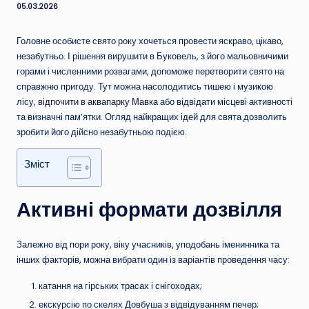
05.03.2026
Головне особисте свято року хочеться провести яскраво, цікаво,
незабутньо. І рішення вирушити в Буковель, з його мальовничими
горами і численними розвагами, допоможе перетворити свято на
справжню пригоду. Тут можна насолодитись тишею і музикою
лісу,
відпочити в аквапарку Мавка
або відвідати місцеві активності
та визначні пам’ятки. Огляд найкращих ідей для свята дозволить
зробити його дійсно незабутньою подією.
Зміст
Активні формати дозвілля
Залежно від пори року, віку учасників, уподобань іменинника та
інших факторів, можна вибрати один із варіантів проведення часу:
катання на гірських трасах і снігоходах;
екскурсію по скелях Довбуша з відвідуванням печер;