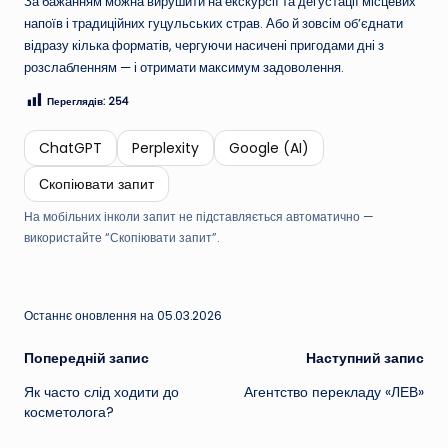
За бажанням можна вирушити на екскурсії та дегустації місцевих
напоїв і традиційних гуцульських страв. Або й зовсім об’єднати
відразу кілька форматів, чергуючи насичені пригодами дні з
розслабленням — і отримати максимум задоволення.
Переглядів:
254
ChatGPT
Perplexity
Google (AI)
Скопіювати запит
На мобільних інколи запит не підставляється автоматично —
використайте “Скопіювати запит”.
Останнє оновлення на 05.03.2026
Навігація
Попередній запис
Наступний запис
Як часто слід ходити до
Агентство перекладу «ЛЕВ»
по
косметолога?
запису