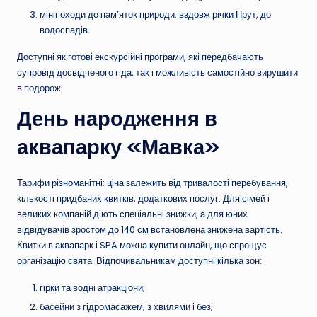
мініпоходи до пам’яток природи: вздовж річки Прут, до
водоспадів.
Доступні як готові екскурсійні програми, які передбачають
супровід досвідченого гіда, так і можливість самостійно вирушити
в подорож.
День народження в
аквапарку «Мавка»
Тарифи різноманітні: ціна залежить від тривалості перебування,
кількості придбаних квитків, додаткових послуг. Для сімей і
великих компаній діють спеціальні знижки, а для юних
відвідувачів зростом до 140 см встановлена знижена вартість.
Квитки в аквапарк і SPA можна купити онлайн, що спрощує
організацію свята. Відпочивальникам доступні кілька зон:
гірки та водні атракціони;
басейни з гідромасажем, з хвилями і без;