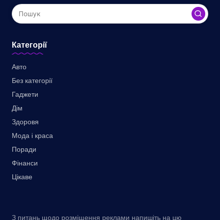
Категорії
Авто
Без категорії
Гаджети
Дім
Здоровя
Мода і краса
Поради
Фінанси
Цікаве
З питань щодо розміщення реклами напишіть на цю