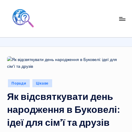
Перейти
до
вмісту
Опубліковано
Поради
Цікаве
у
Як відсвяткувати день
народження в Буковелі:
ідеї для сім’ї та друзів