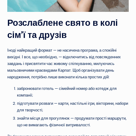
Розслаблене свято в колі
сім’ї та друзів
Іноді найкращий формат — не насичена програма, а спокійні
вихідні. І все, що необхідно, — відключитись від повсякденних
завдань і присвятити час живому спілкуванню, милуючись
мальовничими краєвидами Карпат. Щоб організувати день
народження, потрібно лише виконати кілька простих дій:
забронювати готель — сімейний номер або котедж для
компанії;
підготувати розваги — карти, настільні ігри, вікторини, набори
для творчості;
знайти місця для прогулянок — продумати прості маршрути,
що не вимагають фізичної витривалості.