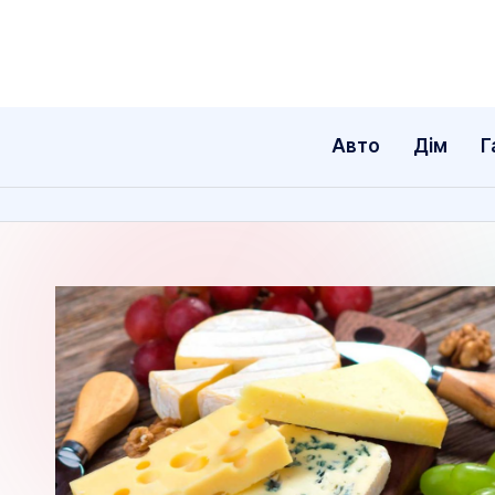
Перейти
до
вмісту
Авто
Дім
Г