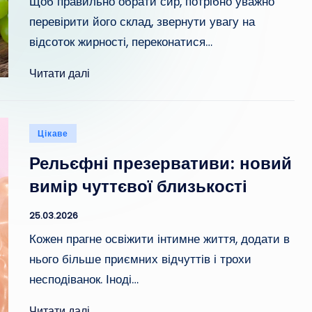
Щоб правильно обрати сир, потрібно уважно
перевірити його склад, звернути увагу на
відсоток жирності, переконатися…
Читати далі
Опубліковано
Цікаве
у
Рельєфні презервативи: новий
вимір чуттєвої близькості
25.03.2026
Кожен прагне освіжити інтимне життя, додати в
нього більше приємних відчуттів і трохи
несподіванок. Іноді…
Читати далі