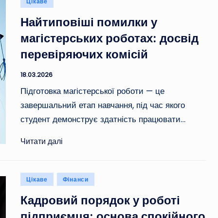
Опубліковано
Цікаве
у
Найтиповіші помилки у
магістерських роботах: досвід
перевіряючих комісій
18.03.2026
Підготовка магістерської роботи — це
завершальний етап навчання, під час якого
студент демонструє здатність працювати…
Читати далі
Опубліковано
Цікаве
Фінанси
у
Кадровий порядок у роботі
підприємця: основа спокійного