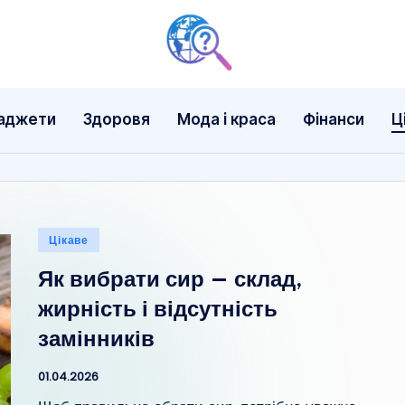
аджети
Здоровя
Мода і краса
Фінанси
Ц
Опубліковано
Цікаве
у
Як вибрати сир — склад,
жирність і відсутність
замінників
01.04.2026