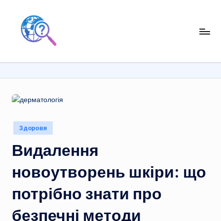
Перейти
до
вмісту
Опубліковано
Здоровя
у
Видалення
новоутворень шкіри: що
потрібно знати про
безпечні методи