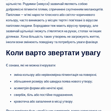
щільністю. Родимки (невуси) зазвичай являють собою
доброякісні пігментні плями, спричинені скупченням меланоцитів.
Папіломи — м’які нарости тілесного або світло-коричневого
кольору, часто виникають у місцях тертя і пов’язані із вірусом
папіломи людини. Бородавки теж мають вірусну природу, але
зазвичай щільніші і можуть з’являтися на руках, стопах чи інших
ділянках. Хоча більшість таких утворень не загрожують життю,
інколи вони змінюють поведінку та потребують уваги фахівця.
Коли варто звертати увагу
Є ознаки, які не можна ігнорувати:
зміна кольору або нерівномірна пігментація на поверхні;
збільшення розміру або швидка поява нового утвору;
асиметрія форми або нечіткі краї;
свербіж, біль або постійне подразнення;
кровотеча або запалення в місці утвору.
Якщо помітили будь-який із цих симптомів, варто записатися на