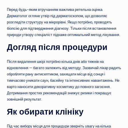
Перед будь-яким втручанням важлива ретельна оцінка.
Дерматолог огляне утвір під дерматоскопом, що дозволяє
розгледіти структуру на мікрорівні. Якщо потрібно, проводять
біопсію для підтвердження діагнозу. Тільки після встановлення
природи утвору спеціаліст підкаже оптимальний метод лікування.
Догляд після процедури
Після видалення шкірі потрібно кілька днів або тижнів на
відновлення — багато залежить від методу. Зазвичай лікар радить
обробляти рану антисептиком, захищати місце від сонця і
тимчасово уникати саун, басейну та інтенсивних навантажень. Не
варто наносити декоративну косметику до повного загоєння.
Дотримання простих рекомендацій знижує ризики і покращує
зовнішній результат.
Як обирати клініку
Під час вибору місця для процедури зверніть увагу на кілька