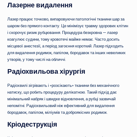
Лазерне видалення
Лазер працює точково, випаровуючи патологічні тканини шар за
шаром без прямого контакту. Це мінімізує травму здорових клітин
і скорочує ризик рубцювання. Процедура безкровна — лазер
коагулює судини, тому кровотечі майже немає. Часто досить
місцевої анестезії, а період загоєння короткий. Лазер підходить
для видалення родимок, папілом, бородавок та інших невеликих
утворів, у тому числі на обличчі.
Радіохвильова хірургія
Радіохвилі зігрівають і «розсікають» тканини без механічного
натиску, що робить процедуру делікатною. Такий підхід дає
мінімальний набряк і швидке відновлення, а рубці зазвичай
непомітні. Радіохвильовий ніж ефективний для видалення
бородавок, папілом, міліумів та доброякісних родимок.
Кріодеструкція