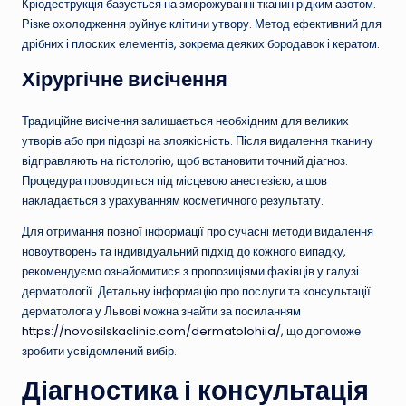
Кріодеструкція базується на зморожуванні тканин рідким азотом.
Різке охолодження руйнує клітини утвору. Метод ефективний для
дрібних і плоских елементів, зокрема деяких бородавок і кератом.
Хірургічне висічення
Традиційне висічення залишається необхідним для великих
утворів або при підозрі на злоякісність. Після видалення тканину
відправляють на гістологію, щоб встановити точний діагноз.
Процедура проводиться під місцевою анестезією, а шов
накладається з урахуванням косметичного результату.
Для отримання повної інформації про сучасні методи видалення
новоутворень та індивідуальний підхід до кожного випадку,
рекомендуємо ознайомитися з пропозиціями фахівців у галузі
дерматології. Детальну інформацію про послуги та консультації
дерматолога у Львові можна знайти за посиланням
https://novosilskaclinic.com/dermatolohiia/
, що допоможе
зробити усвідомлений вибір.
Діагностика і консультація