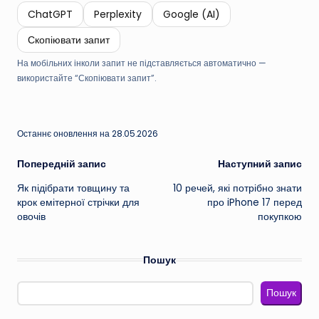
ChatGPT
Perplexity
Google (AI)
Скопіювати запит
На мобільних інколи запит не підставляється автоматично —
використайте “Скопіювати запит”.
Останнє оновлення на 28.05.2026
Навігація
Попередній запис
Наступний запис
Як підібрати товщину та
10 речей, які потрібно знати
по
крок емітерної стрічки для
про iPhone 17 перед
овочів
покупкою
запису
Пошук
Пошук