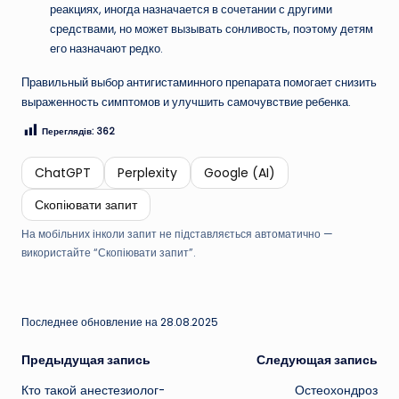
реакциях, иногда назначается в сочетании с другими
средствами, но может вызывать сонливость, поэтому детям
его назначают редко.
Правильный выбор антигистаминного препарата помогает снизить
выраженность симптомов и улучшить самочувствие ребенка.
Переглядів:
362
ChatGPT
Perplexity
Google (AI)
Скопіювати запит
На мобільних інколи запит не підставляється автоматично —
використайте “Скопіювати запит”.
Последнее обновление на 28.08.2025
Навигация
Предыдущая запись
Следующая запись
Кто такой анестезиолог-
Остеохондроз